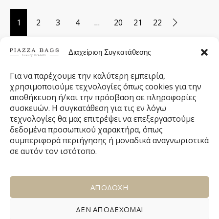
1
2
3
4
…
20
21
22
Διαχείριση Συγκατάθεσης
Δωρεάν Μεταφορικά
Για να παρέχουμε την καλύτερη εμπειρία,
ΣΕ ΟΛΗ ΤΗΝ ΕΛΛΑΔΑ
χρησιμοποιούμε τεχνολογίες όπως cookies για την
αποθήκευση ή/και την πρόσβαση σε πληροφορίες
Άμεση Αποστολή
συσκευών. Η συγκατάθεση για τις εν λόγω
ΠΑΡΑΛΑΒΗ ΤΗΝ ΕΠΟΜΕΝΗ ΜΕΡΑ
τεχνολογίες θα μας επιτρέψει να επεξεργαστούμε
δεδομένα προσωπικού χαρακτήρα, όπως
συμπεριφορά περιήγησης ή μοναδικά αναγνωριστικά
100% Ασφαλείς Συναλλαγές
σε αυτόν τον ιστότοπο.
ΜΕ ΤΗΝ ΕΓΓΥΗΣΗ ΤΗΣ ΤΡΑΠΕΖΑΣ ΠΕΙΡΑΙΩΣ
Εγγραφή στο Newsletter
ΑΠΟΔΟΧΗ
ΔΕΝ ΑΠΟΔΕΧΟΜΑΙ
Facebook