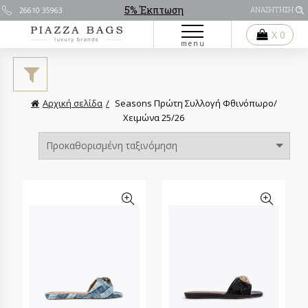
5% Έκπτωση
26610 35963
ΑΝΑΖΗΤΗΣΗ
X 0
menu
Με την αποστολή αποδέχεστε τους
Όρους Χρήσης
Αρχική σελίδα
Seasons
Πρώτη Συλλογή Φθινόπωρο/
Χειμώνα 25/26