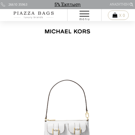
5% Έκπτωση
26610 35963
ΑΝΑΖΗΤΗΣΗ
X 0
menu
Με την αποστολή αποδέχεστε τους
Όρους Χρήσης