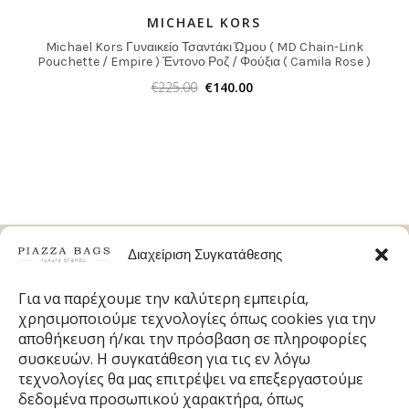
MICHAEL KORS
Michael Kors Γυναικείο Τσαντάκι Ώμου ( MD Chain-Link
Pouchette / Empire ) Έντονο Ροζ / Φούξια ( Camila Rose )
€
225.00
€
140.00
Δωρεάν Μεταφορικά
Διαχείριση Συγκατάθεσης
ΣΕ ΟΛΗ ΤΗΝ ΕΛΛΑΔΑ
Για να παρέχουμε την καλύτερη εμπειρία,
χρησιμοποιούμε τεχνολογίες όπως cookies για την
Άμεση Αποστολή
αποθήκευση ή/και την πρόσβαση σε πληροφορίες
ΠΑΡΑΛΑΒΗ ΤΗΝ ΕΠΟΜΕΝΗ ΜΕΡΑ
συσκευών. Η συγκατάθεση για τις εν λόγω
τεχνολογίες θα μας επιτρέψει να επεξεργαστούμε
100% Ασφαλείς Συναλλαγές
δεδομένα προσωπικού χαρακτήρα, όπως
ΜΕ ΤΗΝ ΕΓΓΥΗΣΗ ΤΗΣ ΤΡΑΠΕΖΑΣ ΠΕΙΡΑΙΩΣ