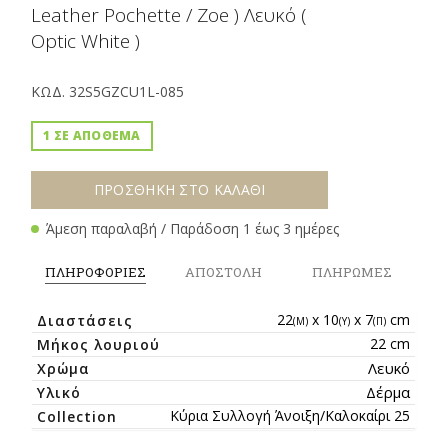
Leather Pochette / Zoe ) Λευκό (
Optic White )
ΚΩΔ.
32S5GZCU1L-085
1 ΣΕ ΑΠΟΘΕΜΑ
ΠΡΟΣΘΗΚΗ ΣΤΟ ΚΑΛΑΘΙ
Άμεση παραλαβή / Παράδοση 1 έως 3 ημέρες
ΠΛΗΡΟΦΟΡΙΕΣ
ΑΠΟΣΤΟΛΗ
ΠΛΗΡΩΜΕΣ
22
x 10
x 7
cm
Διαστάσεις
(Μ)
(Y)
(Π)
22 cm
Μήκος λουριού
Λευκό
Χρώμα
Δέρμα
Υλικό
Κύρια Συλλογή Άνοιξη/Καλοκαίρι 25
Collection