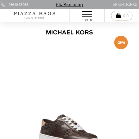
5% Έκπτωση
26610 35963
ΑΝΑΖΗΤΗΣΗ
X 0
menu
Με την αποστολή αποδέχεστε τους
Όρους Χρήσης
-20%