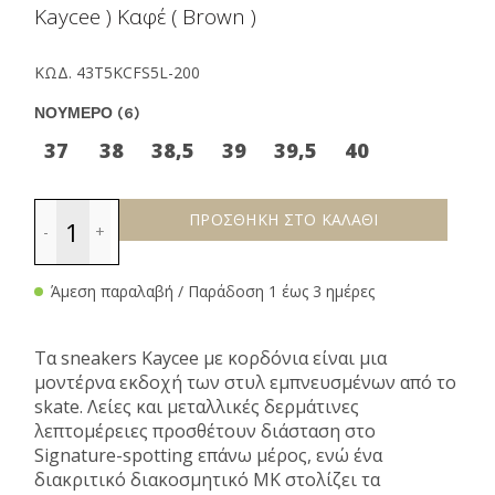
Kaycee ) Καφέ ( Brown )
ΚΩΔ.
43T5KCFS5L-200
ΝΟΥΜΕΡΟ (6)
37
38
38,5
39
39,5
40
ΠΡΟΣΘΗΚΗ ΣΤΟ ΚΑΛΑΘΙ
Άμεση παραλαβή / Παράδοση 1 έως 3 ημέρες
Τα sneakers Kaycee με κορδόνια είναι μια
μοντέρνα εκδοχή των στυλ εμπνευσμένων από το
skate. Λείες και μεταλλικές δερμάτινες
λεπτομέρειες προσθέτουν διάσταση στο
Signature-spotting επάνω μέρος, ενώ ένα
διακριτικό διακοσμητικό MK στολίζει τα