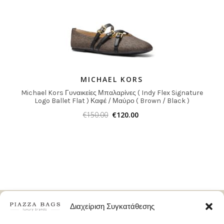
MICHAEL KORS
Michael Kors Γυναικείες Μπαλαρίνες ( Indy Flex Signature
Logo Ballet Flat ) Καφέ / Μαύρο ( Brown / Black )
€
150.00
€
120.00
Δωρεάν Μεταφορικά
Διαχείριση Συγκατάθεσης
ΣΕ ΟΛΗ ΤΗΝ ΕΛΛΑΔΑ