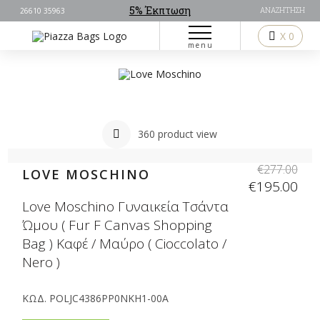
5% Έκπτωση
26610 35963
ΑΝΑΖΗΤΗΣΗ
X 0
menu
Με την αποστολή αποδέχεστε τους
Όρους Χρήσης
360 product view
€
277.00
LOVE MOSCHINO
€
195.00
Love Moschino Γυναικεία Τσάντα
Ώμου ( Fur F Canvas Shopping
Bag ) Καφέ / Μαύρο ( Cioccolato /
Nero )
ΚΩΔ.
POLJC4386PP0NKH1-00A