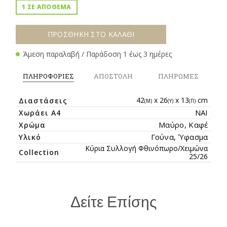
1 ΣΕ ΑΠΟΘΕΜΑ
ΠΡΟΣΘΗΚΗ ΣΤΟ ΚΑΛΑΘΙ
Άμεση παραλαβή / Παράδοση 1 έως 3 ημέρες
ΠΛΗΡΟΦΟΡΙΕΣ
ΑΠΟΣΤΟΛΗ
ΠΛΗΡΩΜΕΣ
42
x 26
x 13
cm
Διαστάσεις
(Μ)
(Y)
(Π)
ΝΑΙ
Χωράει Α4
Μαύρο, Καφέ
Χρώμα
Γούνα, Ύφασμα
Υλικό
Κύρια Συλλογή Φθινόπωρο/Χειμώνα
Collection
25/26
Δείτε Επίσης